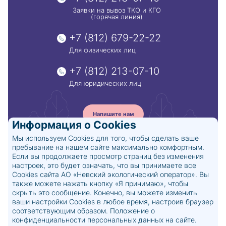
Заявки на вывоз ТКО и КГО
(горячая линия)
+7 (812) 679-22-22
Для физических лиц
+7 (812) 213-07-10
Для юридических лиц
Напишите нам
Информация о Cookies
Мы используем Cookies для того, чтобы сделать ваше
пребывание на нашем сайте максимально комфортным.
© 2024. АО «Невский экологический
Если вы продолжаете просмотр страниц без изменения
оператор»
настроек, это будет означать, что вы принимаете все
Все права защищены
Cookies сайта АО «Невский экологический оператор». Вы
Политика обработки персональных данных
также можете нажать кнопку «Я принимаю», чтобы
Положение о конфиденциальности
скрыть это сообщение. Конечно, вы можете изменить
персональных данных на сайте
ваши настройки Cookies в любое время, настроив браузер
соответствующим образом.
Положение о
Клиентский центр:
Санкт-Петербург,
конфиденциальности персональных данных на сайте
.
Кондратьевский пр., д. 15, к. 3
office@spb-