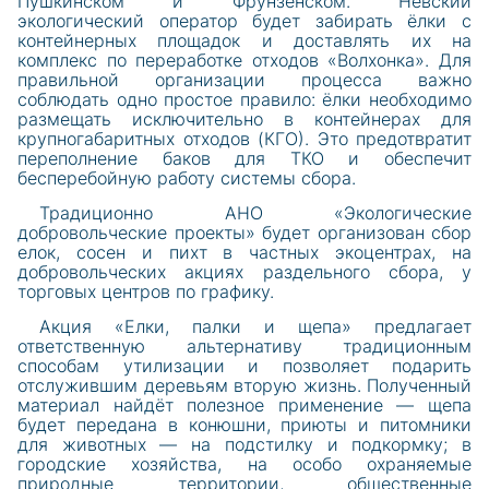
Пушкинском и Фрунзенском. Невский
экологический оператор будет забирать ёлки с
контейнерных площадок и доставлять их на
комплекс по переработке отходов «Волхонка». Для
правильной организации процесса важно
соблюдать одно простое правило: ёлки необходимо
размещать исключительно в контейнерах для
крупногабаритных отходов (КГО). Это предотвратит
переполнение баков для ТКО и обеспечит
бесперебойную работу системы сбора.
Традиционно АНО «Экологические
добровольческие проекты» будет организован сбор
елок, сосен и пихт в частных экоцентрах, на
добровольческих акциях раздельного сбора, у
торговых центров по графику.
Акция «Елки, палки и щепа» предлагает
ответственную альтернативу традиционным
способам утилизации и позволяет подарить
отслужившим деревьям вторую жизнь. Полученный
материал найдёт полезное применение — щепа
будет передана в конюшни, приюты и питомники
для животных — на подстилку и подкормку; в
городские хозяйства, на особо охраняемые
природные территории, общественные